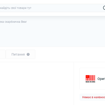
вка скарбничка Bear
Питання
0
Ориг
Немає в наявнос