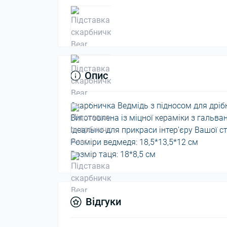
Опис
Скарбничка Ведмідь з підносом для дріб
Виготовлена із міцної кераміки з гальва
Ідеально для прикраси інтер'єру Вашої сту
Розміри ведмедя: 18,5*13,5*12 см
Розмір таця: 18*8,5 см
Відгуки