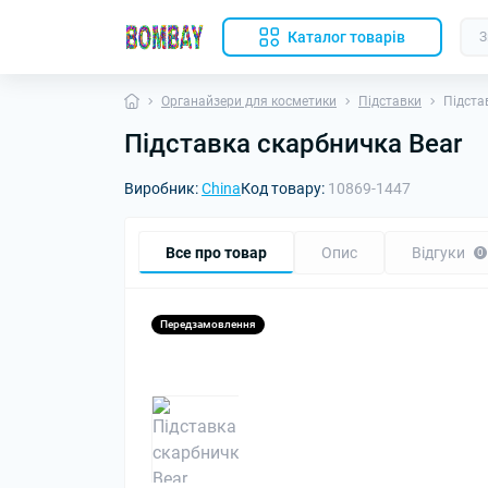
Каталог товарів
Органайзери для косметики
Підставки
Підста
Підставка скарбничка Bear
Виробник:
China
Код товару:
10869-1447
Все про товар
Опис
Відгуки
0
Передзамовлення