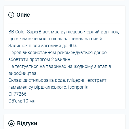
Опис
BB Color SuperBlack має вуглецево-чорний відтінок,
що не змінює колір після загоєння на синій.
Залишок після загоєння до 90%
Перед використанням рекомендується добре
збовтати протягом 2 хвилин.
Не тестується на тваринах на жодному з етапів
виробництва.
Склад: дистильована вода, гліцерин, екстракт
гамамелісу вірджинського, ізопропіл.
CI 77266.
Об'єм: 10 мл.
Відгуки