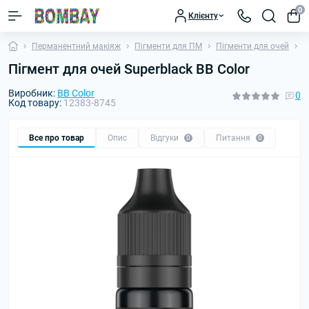
0
Клієнту
Перманентний макіяж
Пігменти для ПМ
Пігменти для очей
П
Пігмент для очей Superblack BB Color
Виробник:
BB Color
0
Код товару:
12383-8745
Все про товар
Опис
Відгуки
Питання
0
0