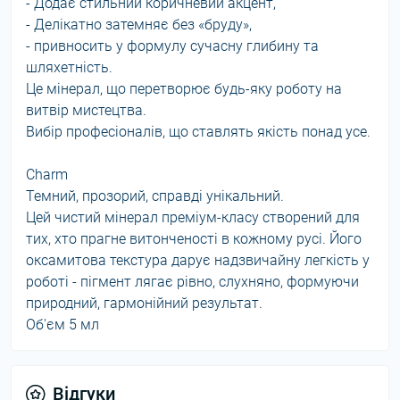
- Додає стильний коричневий акцент,
- Делікатно затемняє без «бруду»,
- привносить у формулу сучасну глибину та
шляхетність.
Це мінерал, що перетворює будь-яку роботу на
витвір мистецтва.
Вибір професіоналів, що ставлять якість понад усе.
Charm
Темний, прозорий, справді унікальний.
Цей чистий мінерал преміум-класу створений для
тих, хто прагне витонченості в кожному русі. Його
оксамитова текстура дарує надзвичайну легкість у
роботі - пігмент лягає рівно, слухняно, формуючи
природний, гармонійний результат.
Об'єм 5 мл
Відгуки