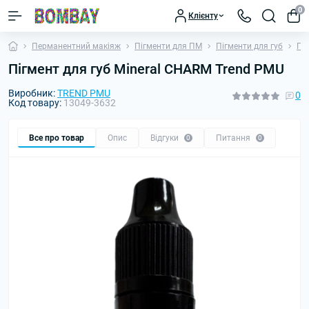
0
Клієнту
Перманентний макіяж
Пігменти для ПМ
Пігменти для губ
Пі
Пігмент для губ Mineral CHARM Trend PMU
Виробник:
TREND PMU
0
Код товару:
13049-3632
Все про товар
Опис
Відгуки
Питання
0
0