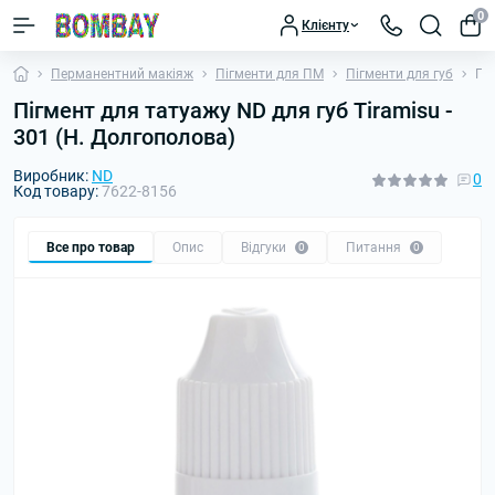
0
Клієнту
Перманентний макіяж
Пігменти для ПМ
Пігменти для губ
Піг
Пігмент для татуажу ND для губ Tiramisu -
301 (Н. Долгополова)
Виробник:
ND
0
Код товару:
7622-8156
Все про товар
Опис
Відгуки
Питання
0
0