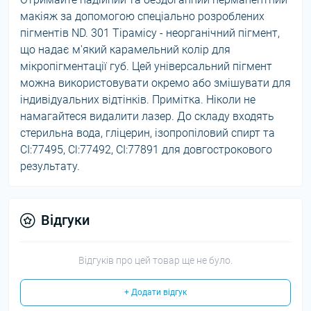
макіяж за допомогою спеціально розроблених
пігментів ND. 301 Тірамісу - неорганічний пігмент,
що надає м'який карамельний колір для
мікропігментації губ. Цей універсальний пігмент
можна використовувати окремо або змішувати для
індивідуальних відтінків. Примітка. Ніколи не
намагайтеся видалити лазер. До складу входять
стерильна вода, гліцерин, ізопропіловий спирт та
CI:77495, Cl:77492, CI:77891 для довгострокового
результату.
Відгуки
Відгуків про цей товар ще не було.
+ Додати відгук