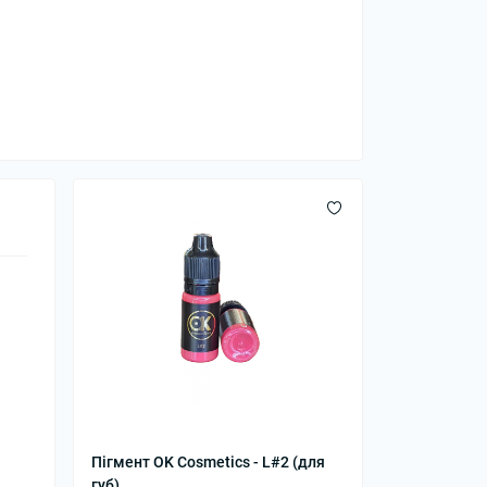
Пігмент OK Cosmetics - L#2 (для
губ)