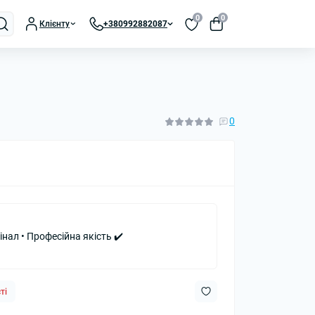
0
0
Клієнту
+380992882087
0
інал • Професійна якість ✔️
ті