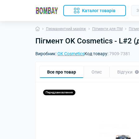
Каталог товарів
Перманентний макіяж
Пігменти для ПМ
Пігме
Пігмент OK Cosmetics - L#2 (
Виробник:
OK Cosmetics
Код товару:
7909-7381
Все про товар
Опис
Відгуки
0
Передзамовлення