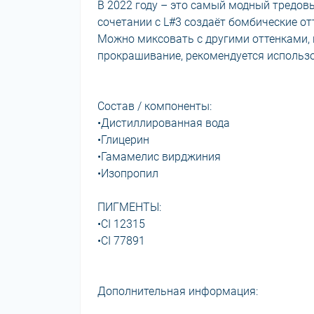
В 2022 году – это самый модный тредов
сочетании с L#3 создаёт бомбические отт
Можно миксовать с другими оттенками, 
прокрашивание, рекомендуется использо
Состав / компоненты:
•Дистиллированная вода
•Глицерин
•Гамамелис вирджиния
•Изопропил
ПИГМЕНТЫ:
•CI 12315
•CI 77891
Дополнительная информация: