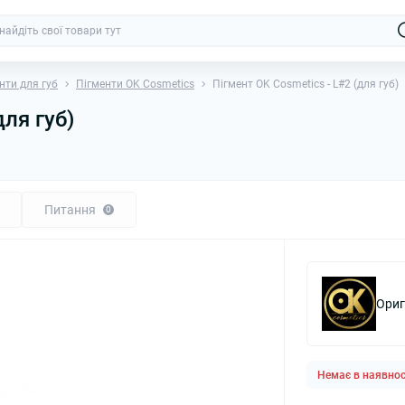
нти для губ
Пігменти OK Cosmetics
Пігмент OK Cosmetics - L#2 (для губ)
для губ)
Питання
0
Ориг
Немає в наявнос