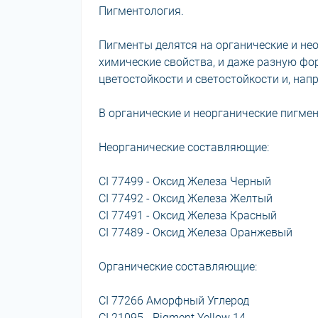
Пигментология.
Пигменты делятся на органические и не
химические свойства, и даже разную фо
цветостойкости и светостойкости и, на
В органические и неорганические пигме
Неорганические составляющие:
CI 77499 - Оксид Железа Черный
CI 77492 - Оксид Железа Желтый
CI 77491 - Оксид Железа Красный
CI 77489 - Оксид Железа Оранжевый
Органические составляющие:
CI 77266 Аморфный Углерод
CI 21095 - Pigment Yellow 14