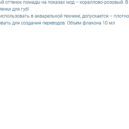
ый оттенок помады на показах мод – кораллово-розовый. В
енки для губ!
использовать в акварельной технике, допускается – плотно
вать для создания переводов. Объем флакона 10 мл