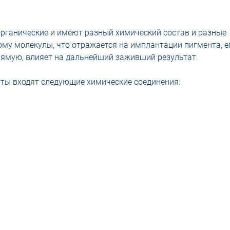
органические и имеют разный химический состав и разные
рму молекулы, что отражается на имплантации пигмента, е
прямую, влияет на дальнейший заживший результат.
нты входят следующие химические соединения: