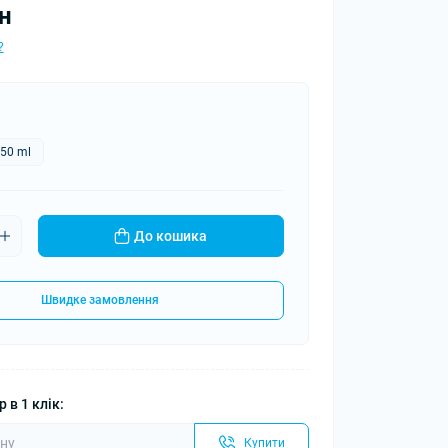
н
?
50 ml
До кошика
Швидке замовлення
 в 1 клік:
Купити