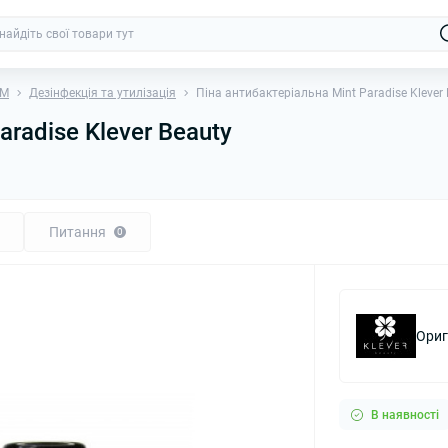
ПМ
Дезінфекція та утилізація
Піна антибактеріальна Mint Paradise Klever 
aradise Klever Beauty
Питання
0
Ориг
В наявності