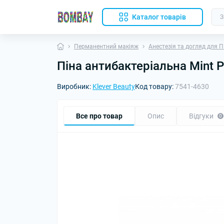
Каталог товарів
Перманентний макіяж
Анестезія та догляд для 
Піна антибактеріальна Mint P
Виробник:
Klever Beauty
Код товару:
7541-4630
Все про товар
Опис
Відгуки
0