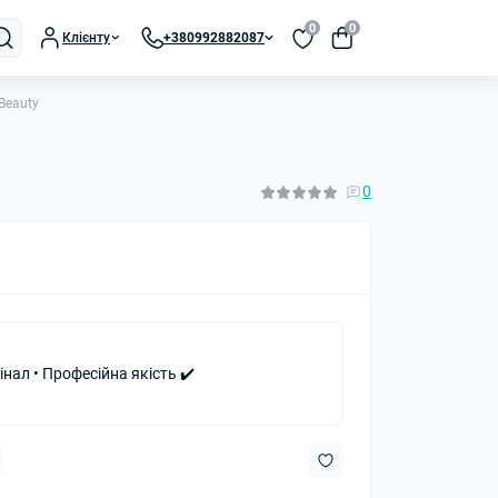
0
0
Клієнту
+380992882087
Beauty
0
інал • Професійна якість ✔️