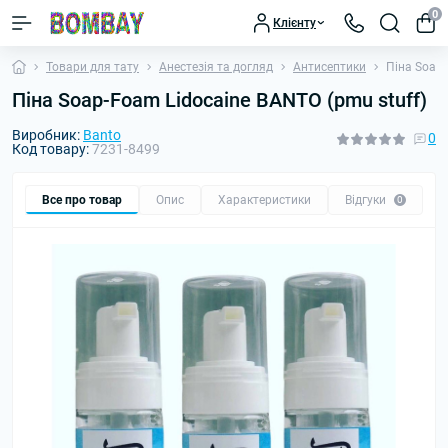
0
Клієнту
Товари для тату
Анестезія та догляд
Антисептики
Піна Soap-
Піна Soap-Foam Lidocaine BANTO (pmu stuff)
Виробник:
Banto
0
Код товару:
7231-8499
Все про товар
Опис
Характеристики
Відгуки
П
0