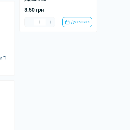
3.50 грн
До кошика
 її