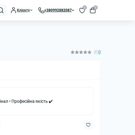
0
0
Клієнту
+380992882087
0
інал • Професійна якість ✔️