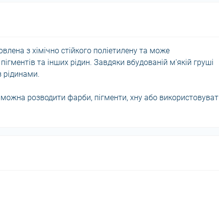
влена з хімічно стійкого поліетилену та може
ігментів та інших рідин. Завдяки вбудованій м'якій груші
з рідинами.
 можна розводити фарби, пігменти, хну або використовувати