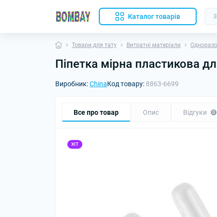
Каталог товарів
Товари для тату
Витратні матеріали
Одноразо
Піпетка мірна пластикова дл
Виробник:
China
Код товару:
8863-6699
Все про товар
Опис
Відгуки
0
ХІТ