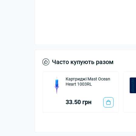
Часто купують разом
радла
Картриджі Mast Ocean
ові рулон
Heart 1003RL
 м (кольорові)
0 грн
33.50 грн