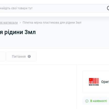
ві матеріали
Піпетка мірна пластикова для рідини 3мл
я рідини 3мл
Питання
0
Ориг
В наявності