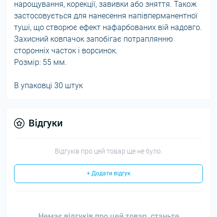
нарощування, корекції, завивки або зняття. Також
застосовується для нанесення напівперманентної
туші, що створює ефект нафарбованих вій надовго.
Захисний ковпачок запобігає потраплянню
сторонніх часток і ворсинок.
Розмір: 55 мм.
В упаковці 30 штук
Відгуки
Відгуків про цей товар ще не було.
+ Додати відгук
Немає відгуків про цей товар, станьте