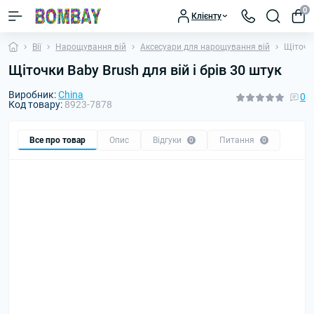
0
Клієнту
Вії
Нарощування вій
Аксесуари для нарощування вій
Щіточки
Щіточки Baby Brush для вій і брів 30 штук
Виробник:
China
0
Код товару:
8923-7878
Все про товар
Опис
Відгуки
Питання
0
0