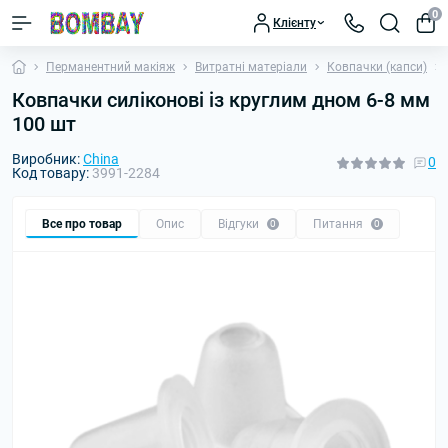
0
Клієнту
Перманентний макіяж
Витратні матеріали
Ковпачки (капси)
Ковпачки силіконові із круглим дном 6-8 мм
100 шт
Виробник:
China
0
Код товару:
3991-2284
Все про товар
Опис
Відгуки
Питання
0
0