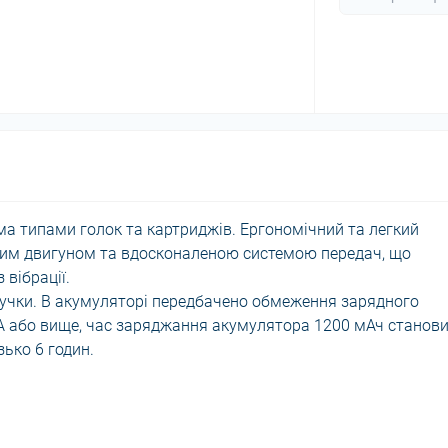
ма типами голок та картриджів. Ергономічний та легкий
ним двигуном та вдосконаленою системою передач, що
 вібрації.
учки. В акумуляторі передбачено обмеження зарядного
 А або вище, час заряджання акумулятора 1200 мАч станов
зько 6 годин.