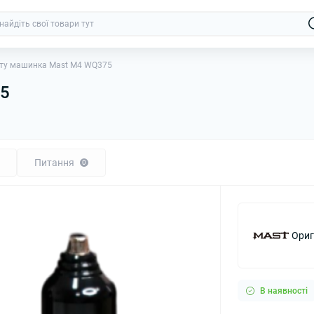
ту машинка Mast M4 WQ375
75
Питання
0
Ориг
В наявності