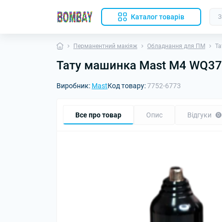
Каталог товарів
Перманентний макіяж
Обладнання для ПМ
Та
Тату машинка Mast M4 WQ3
Виробник:
Mast
Код товару:
7752-6773
Все про товар
Опис
Відгуки
0