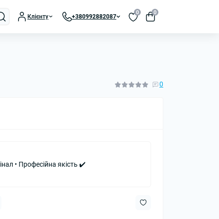
0
0
Клієнту
+380992882087
0
інал • Професійна якість ✔️