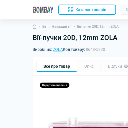
Каталог товарів
Вії
Накладні вії
Вії-пучки 20D, 12mm ZOLA
Вії-пучки 20D, 12mm ZOLA
Виробник:
ZOLA
Код товару:
8648-5230
Все про товар
Опис
Відгуки
0
Передзамовлення