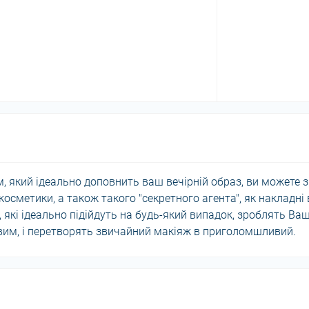
, який ідеально доповнить ваш вечірній образ, ви можете з
сметики, а також такого "секретного агента", як накладні в
, які ідеально підійдуть на будь-який випадок, зроблять Ва
вим, і перетворять звичайний макіяж в приголомшливий.