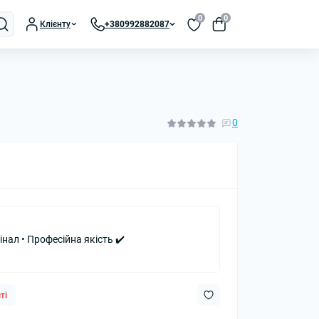
0
0
Клієнту
+380992882087
0
інал • Професійна якість ✔️
ті