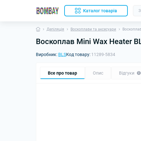
Каталог товарів
Депіляція
Воскоплави та аксесуари
Воскоплав
Воскоплав Mini Wax Heater B
Виробник:
BLS
Код товару:
11289-5834
Все про товар
Опис
Відгуки
0