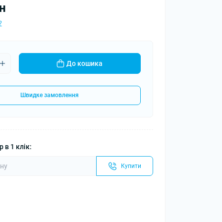
н
?
До кошика
Швидке замовлення
 в 1 клік:
Купити