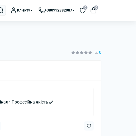
0
0
Клієнту
+380992882087
0
інал • Професійна якість ✔️