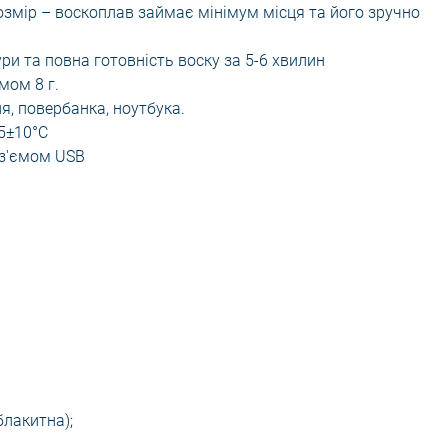
змір – воскоплав займає мінімум місця та його зручно
ри та повна готовність воску за 5-6 хвилин
мом 8 г.
, повербанка, ноутбука.
5±10°C
оз'ємом USB
блакитна);