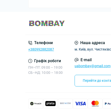
Телефони
Наша адреса
+380992882087
м. Київ, вул. Чистяківс
E-mail
Графік роботи
uabombay@gmail.com
ПН–ПТ: 09:00 – 19:00
СБ–НД: 10:00 – 18:00
Перейти до конта