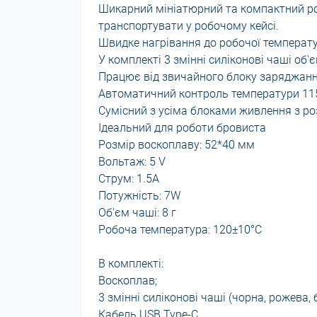
Шикарний мініатюрний та компактний ро
транспортувати у робочому кейсі.
Швидке нагрівання до робочої температу
У комплекті 3 змінні силіконові чаші об'є
Працює від звичайного блоку заряджання
Автоматичний контроль температури 11
Сумісний з усіма блоками живлення з р
Ідеальний для роботи бровиста
Розмір воскоплаву: 52*40 мм
Вольтаж: 5 V
Струм: 1.5A
Потужність: 7W
Об'єм чаші: 8 г
Робоча температура: 120±10°C
В комплекті:
Воскоплав;
3 змінні силіконові чаші (чорна, рожева, 
Кабель USB Type-C