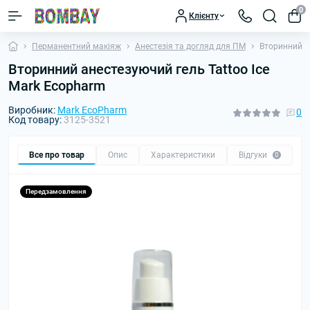
0
Клієнту
Перманентний макіяж
Анестезія та догляд для ПМ
Вторинний а
Вторинний анестезуючий гель Tattoo Ice
Mark Ecopharm
Виробник:
Mark EcoPharm
0
Код товару:
3125-3521
Все про товар
Опис
Характеристики
Відгуки
П
0
Передзамовлення