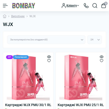
0
Клієнту
Виробник
WJX
WJX
ХІТ
Популярний
Картриджі WJX PMU 30/1 RL
Картриджі WJX PMU 25/1 RL