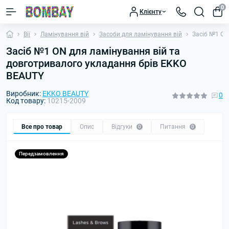
0
Клієнту
Вії
Ламінування вій
Засоби для ламінування вій
Засіб №1 ON
Засіб №1 ON для ламінування вій та
довготривалого укладання брів EKKO
BEAUTY
Виробник:
EKKO BEAUTY
0
Код товару:
10215-2009
Все про товар
Опис
Відгуки
Питання
0
0
Передзамовлення