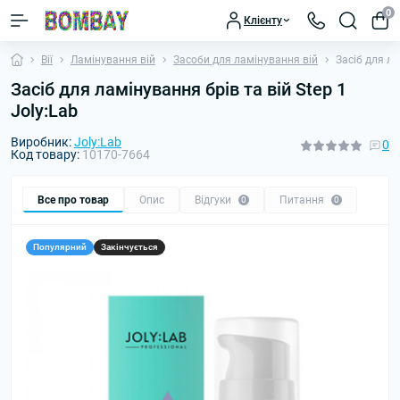
0
Клієнту
Вії
Ламінування вій
Засоби для ламінування вій
Засіб для ла
Засіб для ламінування брів та вій Step 1
Joly:Lab
Виробник:
Joly:Lab
0
Код товару:
10170-7664
Все про товар
Опис
Відгуки
Питання
0
0
Популярний
Закінчується