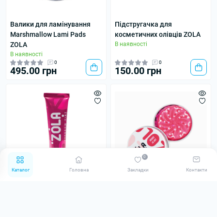
Валики для ламінування
Підстругачка для
Marshmallow Lami Pads
косметичних олівців ZOLA
ZOLA
В наявності
В наявності
0
0
495.00 грн
150.00 грн
0
Каталог
Головна
Закладки
Контакти
Фарба для брів із
Мило для брів для фіксації
колагеном Eyebrow Tint
волосків ZOLA
With Collagen 15ml (04 Dark
В наявності