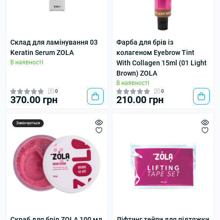
Склад для ламінування 03
Фарба для брів із
Keratin Serum ZOLA
колагеном Eyebrow Tint
В наявності
With Collagen 15ml (01 Light
Brown) ZOLA
В наявності
0
0
370.00 грн
210.00 грн
Закінчується
Скраб для брів ZOLA 100 мл
Ліфтинг тейпи для підтяжки