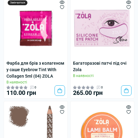
Закінчується
Фарба для брів з колагеном
Багаторазові патчі під очі
у саше Eyebrow Tint With
Zola
Collagen 5ml (04) ZOLA
В наявності
В наявності
0
0
110.00 грн
265.00 грн